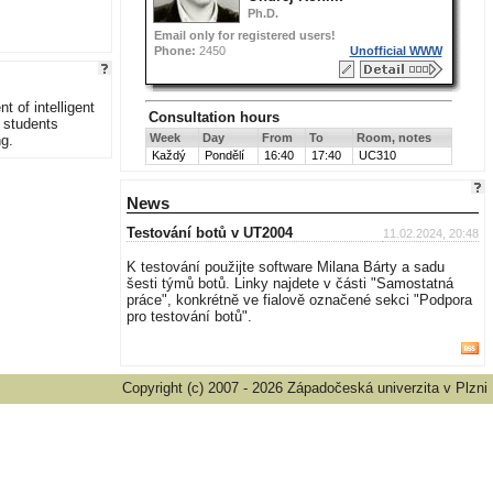
Ph.D.
Email only for registered users!
Phone:
2450
Unofficial WWW
 of intelligent
Consultation hours
g students
Week
Day
From
To
Room, notes
ng.
Každý
Pondělí
16:40
17:40
UC310
News
Testování botů v UT2004
11.02.2024, 20:48
K testování použijte software Milana Bárty a sadu
šesti týmů botů. Linky najdete v části "Samostatná
práce", konkrétně ve fialově označené sekci "Podpora
pro testování botů".
Copyright (c) 2007 - 2026 Západočeská univerzita v Plzni