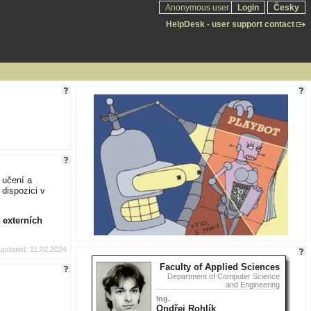
Anonymous user
Login
Česky
HelpDesk - user support contact
 učení a
 dispozici v
 externích
updated: 11.02.2024
Faculty of Applied Sciences
Department of Computer Science
and Engineering
Ing.
Ondřej Rohlík