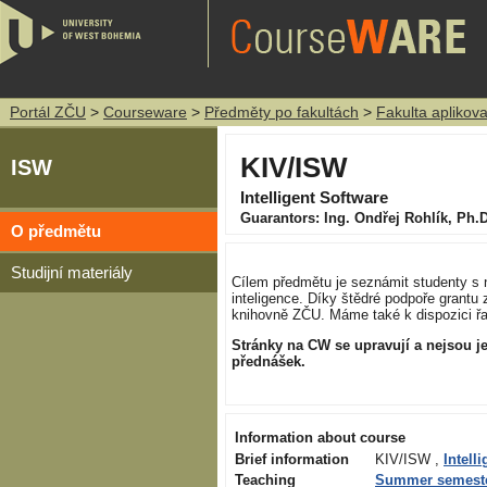
Portál ZČU
>
Courseware
>
Předměty po fakultách
>
Fakulta aplikov
KIV/ISW
ISW
Intelligent Software
Guarantors: Ing. Ondřej Rohlík, Ph.D
O předmětu
Studijní materiály
Cílem předmětu je seznámit studenty s 
inteligence. Díky štědré podpoře grantu 
knihovně ZČU. Máme také k dispozici řa
Stránky na CW se upravují a nejsou je
přednášek.
Information about course
Brief information
KIV/ISW ,
Intell
Teaching
Summer semest