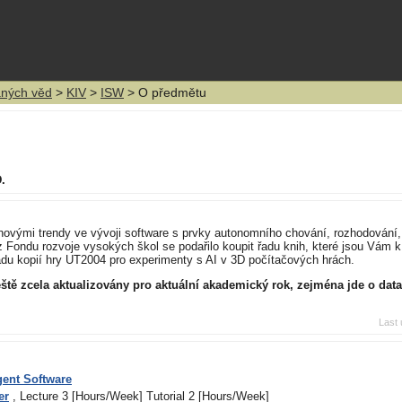
aných věd
>
KIV
>
ISW
> O předmětu
.
novými trendy ve vývoji software s prvky autonomního chování, rozhodování,
z Fondu rozvoje vysokých škol se podařilo koupit řadu knih, které jsou Vám k
du kopií hry UT2004 pro experimenty s AI v 3D počítačových hrách.
ště zcela aktualizovány pro aktuální akademický rok, zejména jde o data
Last 
igent Software
er
, Lecture 3 [Hours/Week] Tutorial 2 [Hours/Week]