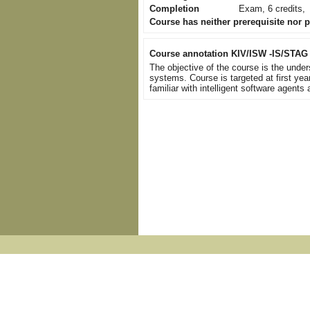
Completion
Exam, 6 credits,
Course has neither prerequisite nor 
Course annotation KIV/ISW -IS/STAG
The objective of the course is the unde
systems. Course is targeted at first ye
familiar with intelligent software agent